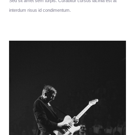
Sed sit amet sem turpis. Curabitur cursus lacinia est at
interdum risus id condimentum.